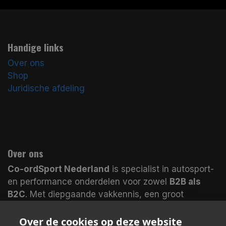
Handige links
Over ons
Shop
Juridische afdeling
Over ons
Co-ordSport Nederland
is specialist in autosport-
en performance onderdelen voor zowel
B2B als
B2C
. Met diepgaande vakkennis, een groot
assortiment en magazijnen in
Nederland en het
VK
leveren wij veel producten
direct uit voorraad
.
Over de cookies op deze website