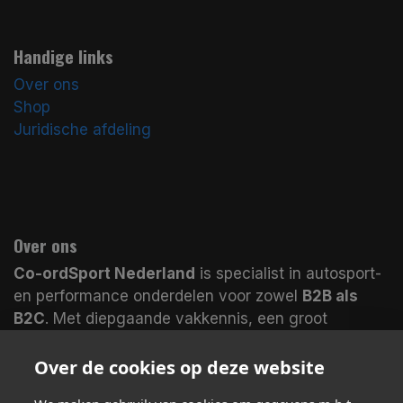
Handige links
Over ons
Shop
Juridische afdeling
Over ons
Co-ordSport Nederland
is specialist in autosport-
en performance onderdelen voor zowel
B2B als
B2C
. Met diepgaande vakkennis, een groot
assortiment en magazijnen in
Nederland en het
VK
leveren wij veel producten
direct uit voorraad
.
Over de cookies op deze website
Koop bij echte specialisten en merk het verschil.