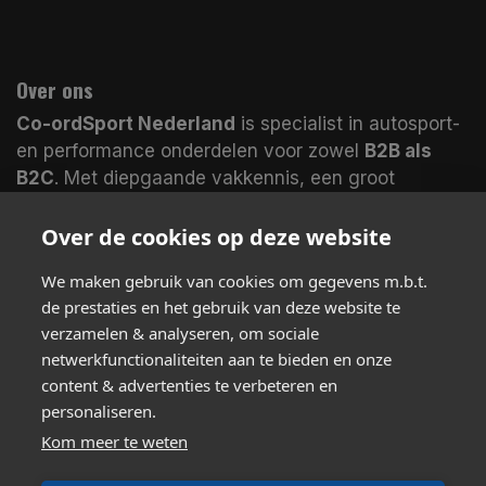
Over ons
Co-ordSport Nederland
is specialist in autosport-
en performance onderdelen voor zowel
B2B als
B2C
. Met diepgaande vakkennis, een groot
assortiment en magazijnen in
Nederland en het
VK
leveren wij veel producten
direct uit voorraad
.
Over de cookies op deze website
Koop bij echte specialisten en merk het verschil.
We maken gebruik van cookies om gegevens m.b.t.
de prestaties en het gebruik van deze website te
verzamelen & analyseren, om sociale
Volg ons
netwerkfunctionaliteiten aan te bieden en onze
content & advertenties te verbeteren en
Neem contact met ons op
personaliseren.
support@coordsport.nl
Kom meer te weten
+31(0)475-772719