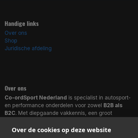
Handige links
Over ons
Shop
Juridische afdeling
Over ons
Co-ordSport Nederland
is specialist in autosport-
en performance onderdelen voor zowel
B2B als
B2C
. Met diepgaande vakkennis, een groot
assortiment en magazijnen in
Nederland en het
VK
leveren wij veel producten
direct uit voorraad
.
Over de cookies op deze website
Koop bij echte specialisten en merk het verschil.